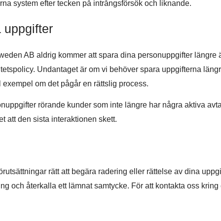
erna system efter tecken på intrångsförsök och liknande.
 uppgifter
weden AB aldrig kommer att spara dina personuppgifter längre ä
etspolicy. Undantaget är om vi behöver spara uppgifterna längre f
ill exempel om det pågår en rättslig process.
uppgifter rörande kunder som inte längre har några aktiva avtal 
 att den sista interaktionen skett.
utsättningar rätt att begära radering eller rättelse av dina uppgi
och återkalla ett lämnat samtycke. För att kontakta oss kring 