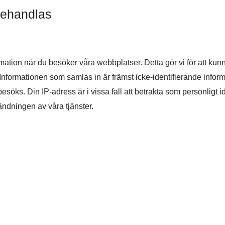
behandlas
ation när du besöker våra webbplatser. Detta gör vi för att ku
 Informationen som samlas in är främst icke-identifierande info
söks. Din IP-adress är i vissa fall att betrakta som personligt i
ndningen av våra tjänster.