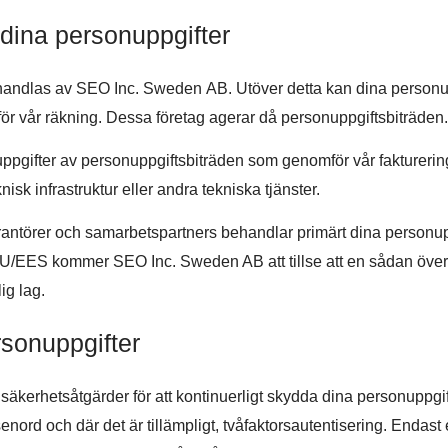
ll dina personuppgifter
handlas av SEO Inc. Sweden AB. Utöver detta kan dina personup
ör vår räkning. Dessa företag agerar då personuppgiftsbiträden.
pgifter av personuppgiftsbiträden som genomför vår fakturering
sk infrastruktur eller andra tekniska tjänster.
ntörer och samarbetspartners behandlar primärt dina personu
U/EES kommer SEO Inc. Sweden AB att tillse att en sådan överf
ig lag.
rsonuppgifter
kerhetsåtgärder för att kontinuerligt skydda dina personuppgif
ord och där det är tillämpligt, tvåfaktorsautentisering. Endast et