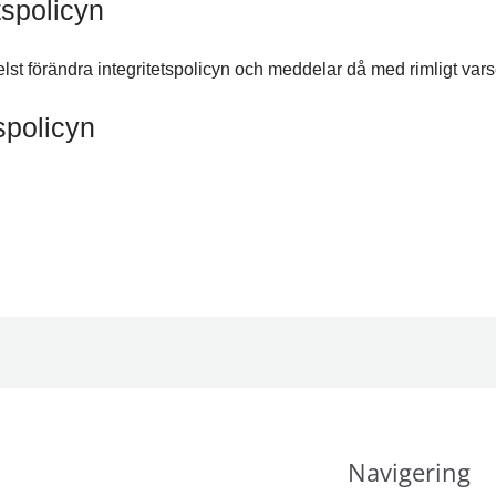
tspolicyn
 förändra integritetspolicyn och meddelar då med rimligt varse
tspolicyn
Navigering