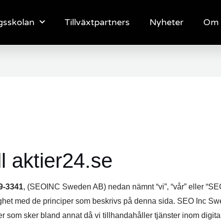
gsskolan
Tillväxtpartners
Nyheter
Om 
l aktier24.se
9-3341
, (SEOINC Sweden AB) nedan nämnt “vi”, “vår” eller “SE
ighet med de principer som beskrivs på denna sida. SEO Inc S
r som sker bland annat då vi tillhandahåller tjänster inom digit