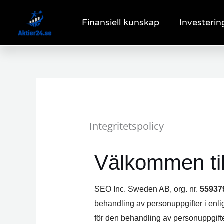
Hoppa
till
Finansiell kunskap
Investerin
innehåll
Integritetspolicy
Välkommen til
SEO Inc. Sweden AB, org. nr.
55937
behandling av personuppgifter i enl
för den behandling av personuppgifte