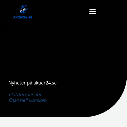
Hoppa
till
innehåll
Nyheter på aktier24.se
plattformen för
finansiell kunskap