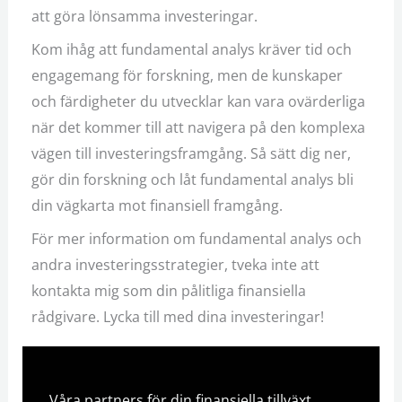
att göra lönsamma investeringar.
Kom ihåg att fundamental analys kräver tid och
engagemang för forskning, men de kunskaper
och färdigheter du utvecklar kan vara ovärderliga
när det kommer till att navigera på den komplexa
vägen till investeringsframgång. Så sätt dig ner,
gör din forskning och låt fundamental analys bli
din vägkarta mot finansiell framgång.
För mer information om fundamental analys och
andra investeringsstrategier, tveka inte att
kontakta mig som din pålitliga finansiella
rådgivare. Lycka till med dina investeringar!
Våra partners för din finansiella tillväxt