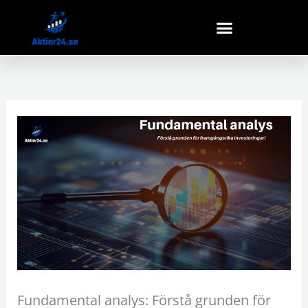
Hoppa
till
innehåll
Fundamental analys: Förstå grunden för