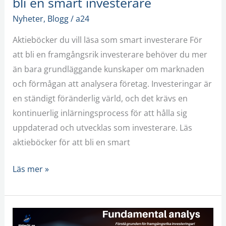
bli en smart investerare
Nyheter
,
Blogg
/
a24
Aktieböcker du vill läsa som smart investerare För
att bli en framgångsrik investerare behöver du mer
än bara grundläggande kunskaper om marknaden
och förmågan att analysera företag. Investeringar är
en ständigt föränderlig värld, och det krävs en
kontinuerlig inlärningsprocess för att hålla sig
uppdaterad och utvecklas som investerare. Läs
aktieböcker för att bli en smart
Läs mer »
Fundamental