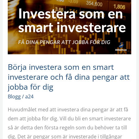
som
en
smart
investerare
och
få
dina
Börja investera som en smart
pengar
investerare och få dina pengar att
att
jobba för dig
jobba
Blogg
/
a24
för
dig
Huvudmålet med att investera dina pengar är att få
dem att jobba för dig. Vill du bli en smart investerare
så är detta den första regeln som du behöver ta till
dig. Det är pengar som är investerade i tillgångar