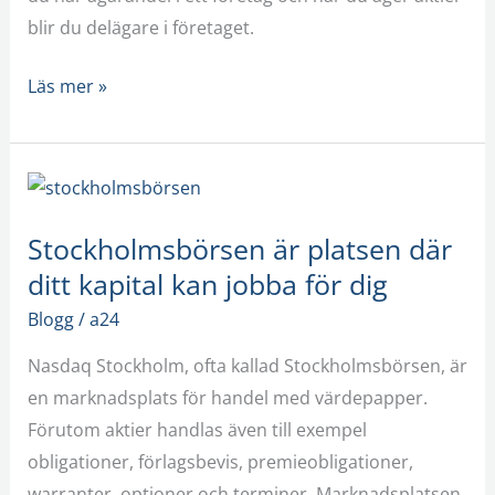
klokare
blir du delägare i företaget.
val!
Läs mer »
Stockholmsbörsen
är
Stockholmsbörsen är platsen där
platsen
ditt kapital kan jobba för dig
där
ditt
Blogg
/
a24
kapital
Nasdaq Stockholm, ofta kallad Stockholmsbörsen, är
kan
en marknadsplats för handel med värdepapper.
jobba
Förutom aktier handlas även till exempel
för
obligationer, förlagsbevis, premieobligationer,
dig
warranter, optioner och terminer. Marknadsplatsen