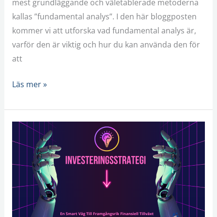
mest grundläggande och väletablerade metoderna
kallas ”fundamental analys”. I den här bloggposten
kommer vi att utforska vad fundamental analys är,
varför den är viktig och hur du kan använda den för
att
Läs mer »
Investeringsstrategi:
En
Smart
Väg
Till
Framgångsrik
Finansiell