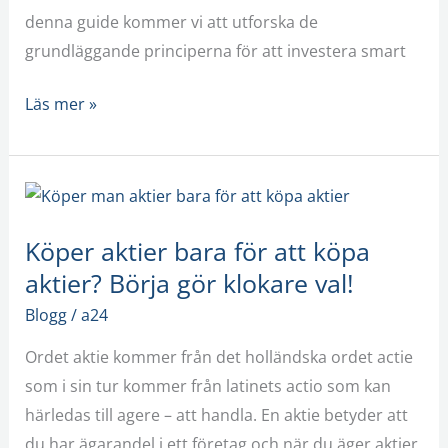
denna guide kommer vi att utforska de
grundläggande principerna för att investera smart
Läs mer »
Köper
aktier
Köper aktier bara för att köpa
bara
aktier? Börja gör klokare val!
för
att
Blogg
/
a24
köpa
Ordet aktie kommer från det holländska ordet actie
aktier?
som i sin tur kommer från latinets actio som kan
Börja
härledas till agere – att handla. En aktie betyder att
gör
du har ägarandel i ett företag och när du äger aktier