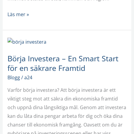
Läs mer »
Börja
Investera
Börja Investera – En Smart Start
–
för en säkrare Framtid
En
Smart
Blogg
/
a24
Start
Varför börja investera? Att börja investera är ett
för
viktigt steg mot att säkra din ekonomiska framtid
en
och uppnå dina långsiktiga mål. Genom att investera
säkrare
kan du låta dina pengar arbeta för dig och öka dina
Framtid
chanser till ekonomisk framgång. Oavsett om du är
nybörjare på investeringsscenen eller har viss