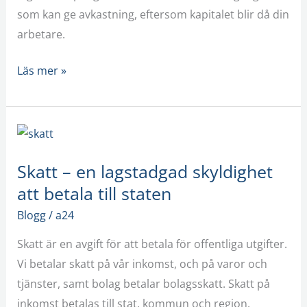
som kan ge avkastning, eftersom kapitalet blir då din
arbetare.
Läs mer »
Skatt
–
Skatt – en lagstadgad skyldighet
en
att betala till staten
lagstadgad
skyldighet
Blogg
/
a24
att
Skatt är en avgift för att betala för offentliga utgifter.
betala
Vi betalar skatt på vår inkomst, och på varor och
till
tjänster, samt bolag betalar bolagsskatt. Skatt på
staten
inkomst betalas till stat, kommun och region.