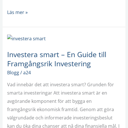
Läs mer »
Investera
smart
Investera smart – En Guide till
–
Framgångsrik Investering
En
Guide
Blogg
/
a24
till
Vad innebär det att investera smart? Grunden för
Framgångsrik
smarta investeringar Att investera smart är en
Investering
avgörande komponent för att bygga en
framgångsrik ekonomisk framtid. Genom att göra
välgrundade och informerade investeringsbeslut
kan du öka dina chanser att nå dina finansiella mål. I