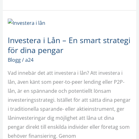
Investera
i
Investera i Lån – En smart strategi
Lån
för dina pengar
–
En
Blogg
/
a24
smart
Vad innebär det att investera i lån? Att investera i
strategi
lån, även känt som peer-to-peer lending eller P2P-
för
lån, är en spännande och potentiellt lönsam
dina
investeringsstrategi. Istället för att sätta dina pengar
pengar
i traditionella sparande- eller aktieinstrument, ger
låninvesteringar dig möjlighet att låna ut dina
pengar direkt till enskilda individer eller företag som
behöver finansiering. Genom