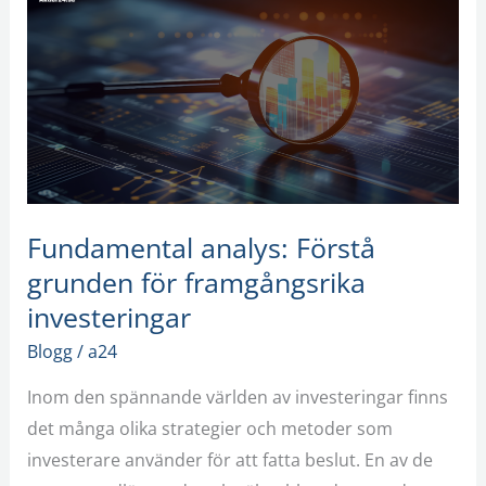
analys:
Förstå
grunden
för
framgångsrika
investeringar
Fundamental analys: Förstå
grunden för framgångsrika
investeringar
Blogg
/
a24
Inom den spännande världen av investeringar finns
det många olika strategier och metoder som
investerare använder för att fatta beslut. En av de