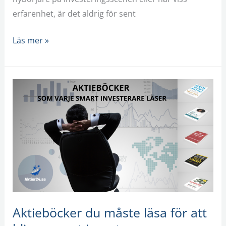
erfarenhet, är det aldrig för sent
Läs mer »
Aktieböcker
du
måste
läsa
för
att
bli
en
smart
Aktieböcker du måste läsa för att
investerare