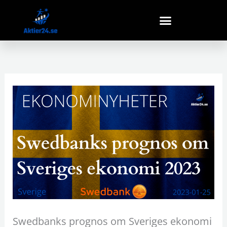
Hoppa
till
innehåll
Swedbanks prognos om Sveriges ekonomi