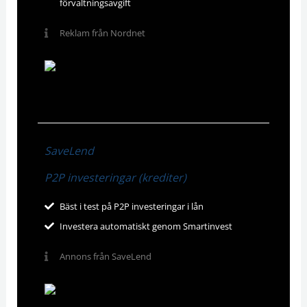
förvaltningsavgift
Reklam från Nordnet
SaveLend
P2P investeringar (krediter)
Bäst i test på P2P investeringar i lån
Investera automatiskt genom Smartinvest
Annons från SaveLend