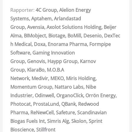
Rapporter:
4C Group,
Alelion Energy
Systems,
Aptahem,
Arlandastad
Group,
Avensia,
Axolot Solutions Holding,
Beijer
Alma,
BIMobject,
Biotage,
BoMill,
Desenio,
DexTec
h Medical,
Doxa,
Enorama Pharma,
Formpipe
Software,
Gaming Innovation
Group,
Genovis,
Haypp Group,
Karnov
Group,
KlaraBo,
M.O.B.A
Network,
Medivir,
MEKO,
Miris Holding,
Momentum Group,
Nattaro Labs,
Nibe
Industrier,
Odinwell,
OrganoClick,
Orrön Energy,
Photocat,
ProstaLund,
QBank,
Redwood
Pharma,
ReNewCell,
Safeture,
Scandinavian
Biogas Fuels Int,
Simris Alg,
Skolon,
Sprint
Bioscience,
Stillfront