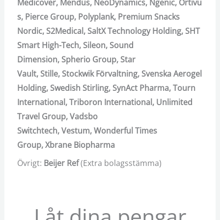
Medicover,
Mendus,
NeoDynamics,
Ngenic,
Ortivu
s,
Pierce Group,
Polyplank,
Premium Snacks
Nordic,
S2Medical,
SaltX Technology Holding,
SHT
Smart High-Tech,
Sileon,
Sound
Dimension,
Spherio Group,
Star
Vault,
Stille,
Stockwik Förvaltning,
Svenska Aerogel
Holding,
Swedish Stirling,
SynAct Pharma,
Tourn
International,
Triboron International,
Unlimited
Travel Group,
Vadsbo
Switchtech,
Vestum,
Wonderful Times
Group,
Xbrane Biopharma
Övrigt:
Beijer Ref
(Extra bolagsstämma)
Låt dina pengar