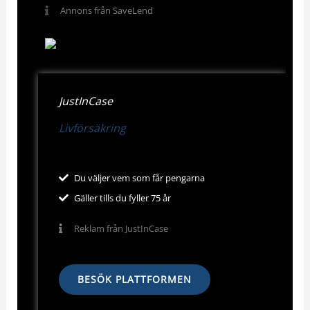
Annons från SaveLend
JustInCase
Livförsäkring
Du väljer vem som får pengarna
Gäller tills du fyller 75 år
Reklam från JustInCase
BESÖK PLATTFORMEN