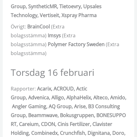
Group,
SyntheticMR,
Tietoevry,
Upsales
Technology,
Vertiseit,
Xspray Pharma
Övrigt:
BrainCool
(Extra
bolagsstämma)
Imsys
(Extra
bolagsstämma)
Polymer Factory Sweden
(Extra
bolagsstämma)
Torsdag 16 februari
Rapporter:
Acarix,
ACROUD,
Actic
Group,
Advenica,
Alligo,
AlphaHelix,
Alteco,
Amido,
Angler Gaming,
AQ Group,
Arise,
B3 Consulting
Group,
Beammwave,
Bokusgruppen,
BONESUPPO
RT,
Careium,
CDON,
Cinis Fertilizer,
Clavister
Holding,
Combinedx,
Crunchfish,
Dignitana,
Doro,