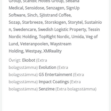
Group,
Scandic Hotels Group,
Sedana
Medical,
Sensidose,
Senzagen,
SignUp
Software,
Sinch,
Sjöstrand Coffee,
Sozap,
Starbreeze,
Storskogen,
Storytel,
Sustainio
n,
Swedencare,
Swedish Logistic Property,
Tessin
Nordic Holding,
TopRight Nordic,
Umida,
Veg of
Lund,
Veteranpoolen,
Waystream
Holding,
Westpay,
XMReality
Övrigt:
Ekobot
(Extra
bolagsstämma)
Evolution
(Extra
bolagsstämma)
G5 Entertainment
(Extra
bolagsstämma)
Impact Coatings
(Extra
bolagsstämma)
Senzime
(Extra bolagsstämma)