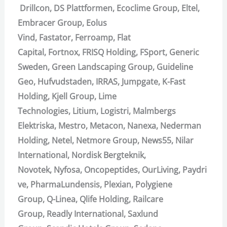
Drillcon,
DS Plattformen,
Ecoclime Group,
Eltel,
Embracer Group,
Eolus
Vind,
Fastator,
Ferroamp,
Flat
Capital,
Fortnox,
FRISQ Holding,
FSport,
Generic
Sweden,
Green Landscaping Group,
Guideline
Geo,
Hufvudstaden,
IRRAS,
Jumpgate,
K-Fast
Holding,
Kjell Group,
Lime
Technologies,
Litium,
Logistri,
Malmbergs
Elektriska,
Mestro,
Metacon,
Nanexa,
Nederman
Holding,
Netel,
Netmore Group,
News55,
Nilar
International,
Nordisk Bergteknik,
Novotek,
Nyfosa,
Oncopeptides,
OurLiving,
Paydri
ve,
PharmaLundensis,
Plexian,
Polygiene
Group,
Q-Linea,
Qlife Holding,
Railcare
Group,
Readly International,
Saxlund